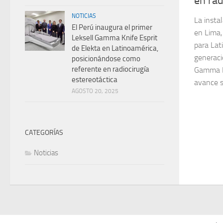
en rad
NOTICIAS
La insta
El Perú inaugura el primer
en Lima,
Leksell Gamma Knife Esprit
para Lat
de Elekta en Latinoamérica,
generaci
posicionándose como
referente en radiocirugía
Gamma Kn
estereotáctica
avance si
AGOSTO 20, 2025
CATEGORÍAS
Noticias