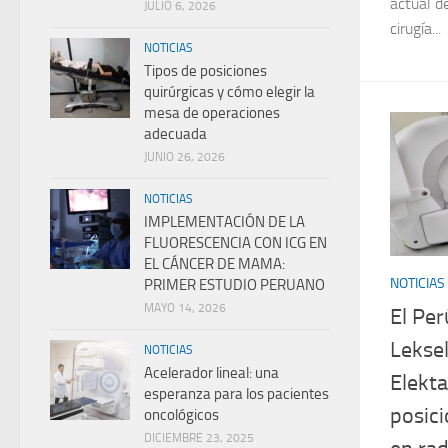
actual d
JULIO 6, 2026
cirugía...
NOTICIAS
Tipos de posiciones
quirúrgicas y cómo elegir la
mesa de operaciones
adecuada
JUNIO 26, 2026
NOTICIAS
IMPLEMENTACIÓN DE LA
FLUORESCENCIA CON ICG EN
EL CÁNCER DE MAMA:
NOTICIAS
PRIMER ESTUDIO PERUANO
MAYO 14, 2026
El Per
Lekse
NOTICIAS
Acelerador lineal: una
Elekta
esperanza para los pacientes
posic
oncológicos
DICIEMBRE 23, 2025