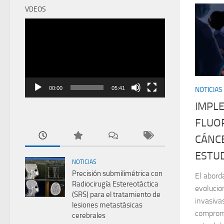
VDEOS
Reproductor
de
vídeo
00:00
05:41
NOTICIAS
IMPL
FLUOR
CÁNC
ESTU
NOTICIAS
Precisión submilimétrica con
El abord
Radiocirugía Estereotáctica
evolucio
(SRS) para el tratamiento de
invasivas
lesiones metastásicas
comprome
cerebrales