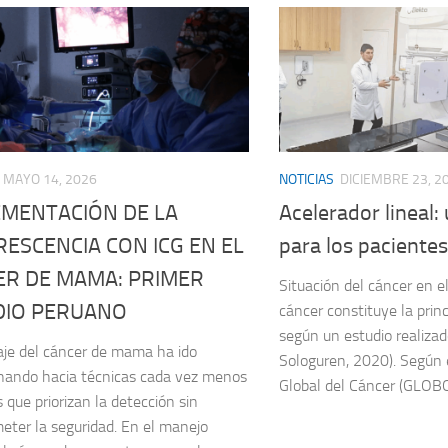
MAYO 14, 2026
NOTICIAS
DICIEMBRE 23, 2
EMENTACIÓN DE LA
Acelerador lineal
ESCENCIA CON ICG EN EL
para los paciente
ER DE MAMA: PRIMER
Situación del cáncer en el
DIO PERUANO
cáncer constituye la prin
según un estudio realizad
aje del cáncer de mama ha ido
Sologuren, 2020). Según 
nando hacia técnicas cada vez menos
Global del Cáncer (GLOBO
 que priorizan la detección sin
ter la seguridad. En el manejo