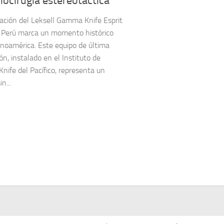
iocirugía estereotáctica
lación del Leksell Gamma Knife Esprit
 Perú marca un momento histórico
inoamérica. Este equipo de última
ón, instalado en el Instituto de
ife del Pacífico, representa un
n...