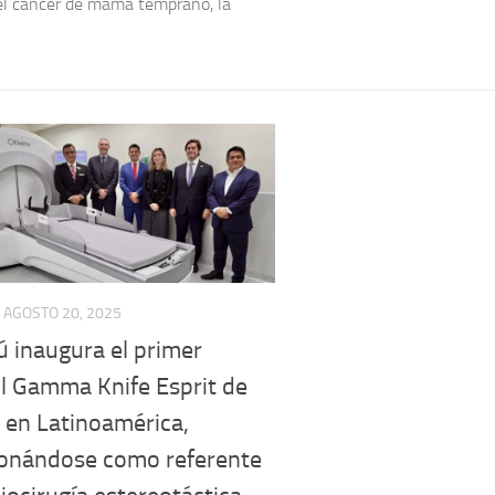
el cáncer de mama temprano, la
AGOSTO 20, 2025
ú inaugura el primer
ll Gamma Knife Esprit de
 en Latinoamérica,
ionándose como referente