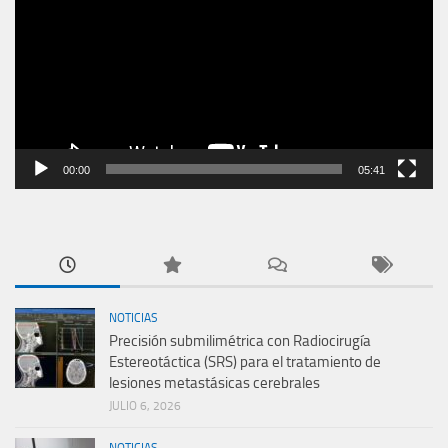
vídeo
00:00
05:41
NOTICIAS
Precisión submilimétrica con Radiocirugía
Estereotáctica (SRS) para el tratamiento de
lesiones metastásicas cerebrales
JULIO 6, 2026