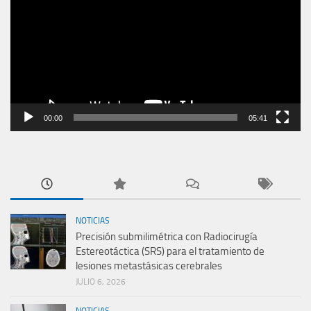
vídeo
00:00
05:41
NOTICIAS
Precisión submilimétrica con Radiocirugía
Estereotáctica (SRS) para el tratamiento de
lesiones metastásicas cerebrales
JULIO 6, 2026